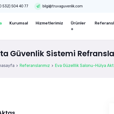
0 532) 504 40 77
bilgi@truvaguvenlik.com
a
Kurumsal
Hizmetlerimiz
Ürünler
Referans
rta Güvenlik Sistemi Refransla
nasayfa
Referanslarımız
Eva Güzelllik Salonu-Hülya Ak
Aktaş