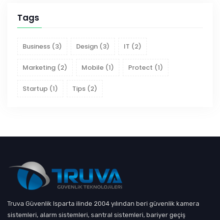
Tags
Business
(3)
Design
(3)
IT
(2)
Marketing
(2)
Mobile
(1)
Protect
(1)
Startup
(1)
Tips
(2)
Truva Güvenlik Isparta ilinde 2004 yılından beri güvenlik kamera
sistemleri, alarm sistemleri, santral sistemleri, bariyer geçiş